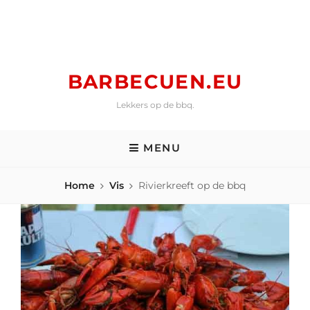
Skip
to
content
BARBECUEN.EU
Lekkers op de bbq.
MENU
Home
Vis
Rivierkreeft op de bbq