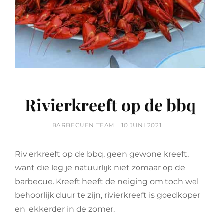
Rivierkreeft op de bbq
BY
POSTED
BARBECUEN TEAM
10 JUNI 2021
ON
Rivierkreeft op de bbq, geen gewone kreeft,
want die leg je natuurlijk niet zomaar op de
barbecue. Kreeft heeft de neiging om toch wel
behoorlijk duur te zijn, rivierkreeft is goedkoper
en lekkerder in de zomer.