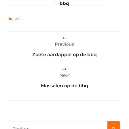
bbq
CATEGORIES
VIS
Bericht
Previous
navigatie
Zoete aardappel op de bbq
Next
Mosselen op de bbq
Search