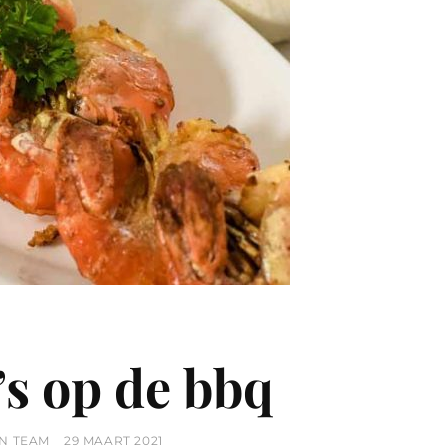
s op de bbq
POSTED
N TEAM
29 MAART 2021