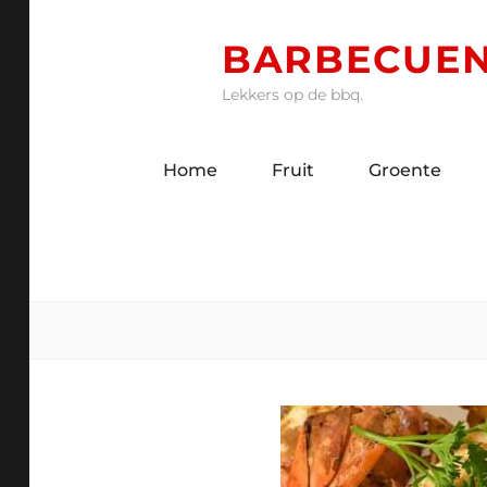
Skip
to
BARBECUEN
content
Lekkers op de bbq.
Home
Fruit
Groente