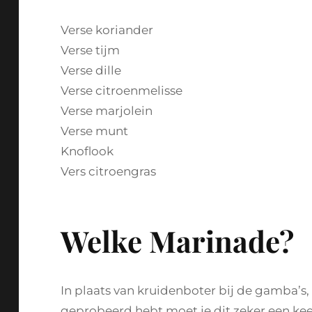
Verse koriander
Verse tijm
Verse dille
Verse citroenmelisse
Verse marjolein
Verse munt
Knoflook
Vers citroengras
Welke Marinade?
In plaats van kruidenboter bij de gamba’s,
geprobeerd hebt moet je dit zeker een kee