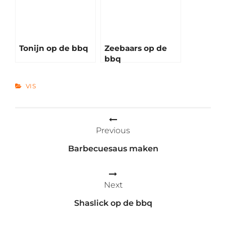
Tonijn op de bbq
Zeebaars op de
bbq
CATEGORIES
VIS
Bericht
Previous
navigatie
Barbecuesaus maken
Next
Shaslick op de bbq