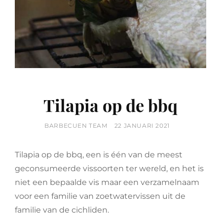
Tilapia op de bbq
BY
POSTED
BARBECUEN TEAM
22 JANUARI 2021
ON
Tilapia op de bbq, een is één van de meest
geconsumeerde vissoorten ter wereld, en het is
niet een bepaalde vis maar een verzamelnaam
voor een familie van zoetwatervissen uit de
familie van de cichliden.