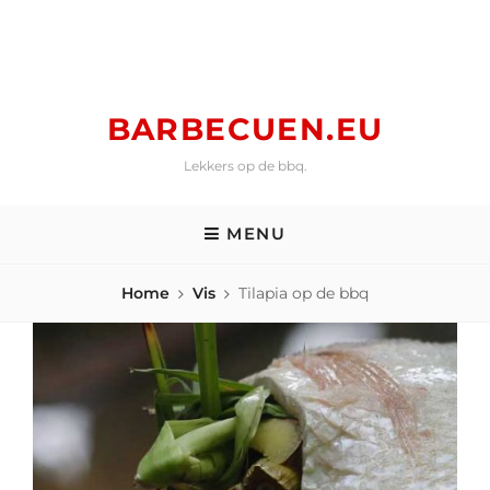
Skip
to
content
BARBECUEN.EU
Lekkers op de bbq.
MENU
Home
Vis
Tilapia op de bbq