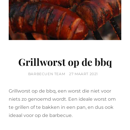
Grillworst op de bbq
BY
POSTED
BARBECUEN TEAM
27 MAART 2021
ON
Grillworst op de bbq, een worst die niet voor
niets zo genoemd wordt. Een ideale worst om
te grillen of te bakken in een pan, en dus ook
ideaal voor op de barbecue.