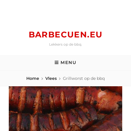
Skip
to
content
BARBECUEN.EU
Lekkers op de bbq.
MENU
Home
Vlees
Grillworst op de bbq