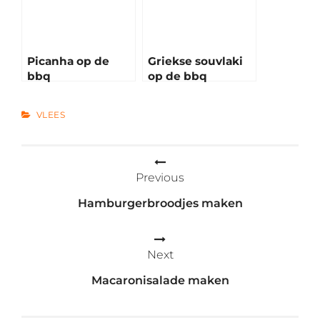
Picanha op de
Griekse souvlaki
bbq
op de bbq
CATEGORIES
VLEES
Bericht
Previous
navigatie
Hamburgerbroodjes maken
Next
Macaronisalade maken