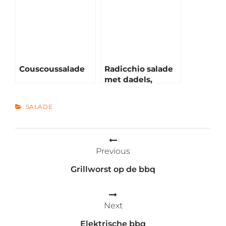
Couscoussalade
Radicchio salade
met dadels,
geitenkaas, bacon
& pecannoten
CATEGORIES
SALADE
Bericht
Previous
navigatie
Grillworst op de bbq
Next
Elektrische bbq