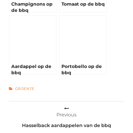
Champignons op
Tomaat op de bbq
de bbq
Aardappel op de
Portobello op de
bbq
bbq
CATEGORIES
GROENTE
Bericht
Previous
navigatie
Hasselback aardappelen van de bbq