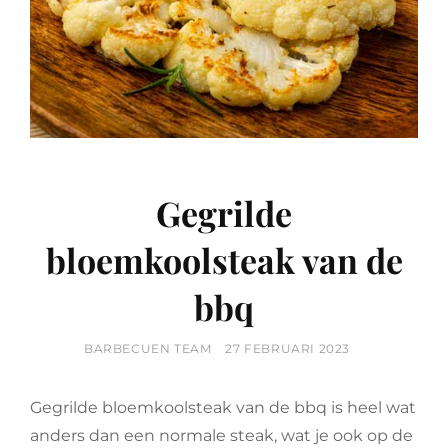
Gegrilde
bloemkoolsteak van de
bbq
BY
POSTED
BARBECUEN TEAM
27 FEBRUARI 2023
ON
Gegrilde bloemkoolsteak van de bbq is heel wat
anders dan een normale steak, wat je ook op de