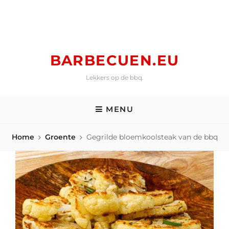
Skip
to
content
BARBECUEN.EU
Lekkers op de bbq.
MENU
Home
Groente
Gegrilde bloemkoolsteak van de bbq