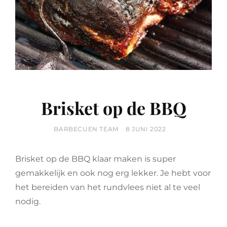
Brisket op de BBQ
BY
POSTED
BARBECUEN TEAM
8 JUNI 2022
ON
Brisket op de BBQ klaar maken is super
gemakkelijk en ook nog erg lekker. Je hebt voor
het bereiden van het rundvlees niet al te veel
nodig.