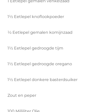
1 Eetlepel gemalen venkelzaad
1½ Eetlepel knoflookpoeder
½ Eetlepel gemalen komijnzaad
1½ Eetlepel gedroogde tijm
1½ Eetlepel gedroogde oregano
1½ Eetlepel donkere basterdsuiker
Zout en peper
100 Milliliter Olie