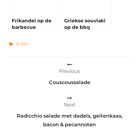
Frikandel op de
Griekse souvlaki
barbecue
op de bbq
CATEGORIES
VLEES
Bericht
Previous
navigatie
Couscoussalade
Next
Radicchio salade met dadels, geitenkaas,
bacon & pecannoten