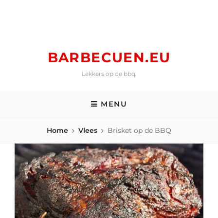
Skip
to
content
BARBECUEN.EU
Lekkers op de bbq.
MENU
Home
Vlees
Brisket op de BBQ