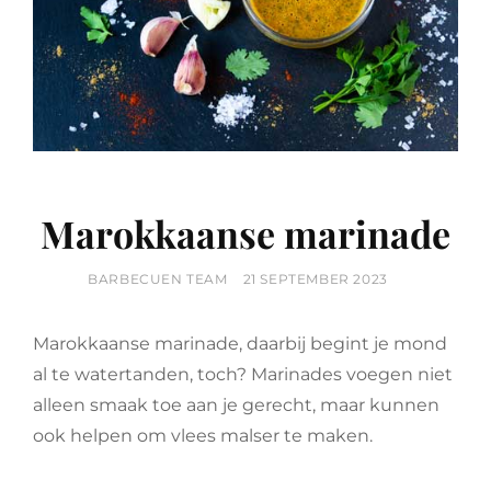
Marokkaanse marinade
BY
POSTED
BARBECUEN TEAM
21 SEPTEMBER 2023
ON
Marokkaanse marinade, daarbij begint je mond
al te watertanden, toch? Marinades voegen niet
alleen smaak toe aan je gerecht, maar kunnen
ook helpen om vlees malser te maken.