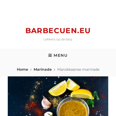
Skip
to
content
BARBECUEN.EU
Lekkers op de bbq.
MENU
Home
Marinade
Marokkaanse marinade